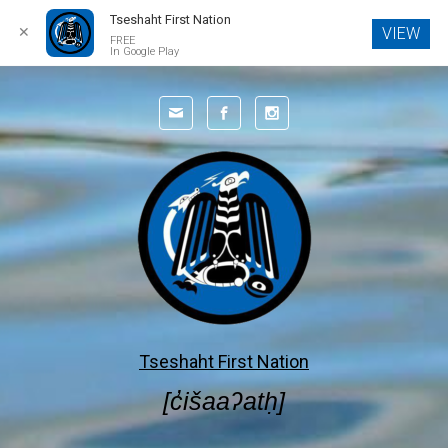
Tseshaht First Nation
✕
VIEW
FREE
In Google Play
Skip to main content
Tseshaht First Nation
[c̓išaaʔatḥ]