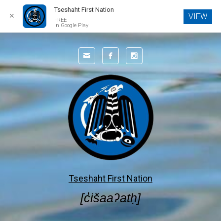
Tseshaht First Nation
✕
VIEW
FREE
In Google Play
Skip to main content
Tseshaht First Nation
[c̓išaaʔatḥ]